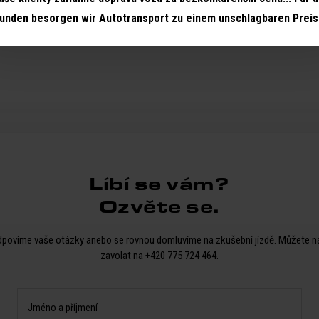
unden besorgen wir Autotransport zu einem unschlagbaren Preis!
Líbí se vám?
Ozvěte se.
povíme vaše otázky anebo se rovnou domluvíme na zkušební jízdě. Můžete n
zavolat na
+420 775 724 464
.
Jméno a příjmení