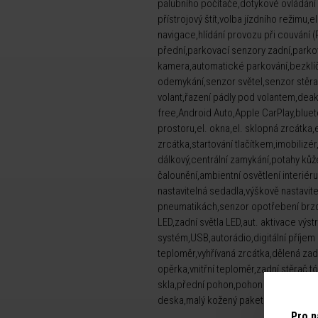
palubního počítače,dotykové ovládání 
přístrojový štít,volba jízdního režimu,e
navigace,hlídání provozu při couvání 
přední,parkovací senzory zadní,parko
kamera,automatické parkování,bezklíč
odemykání,senzor světel,senzor stěrač
volant,řazení pádly pod volantem,dea
free,Android Auto,Apple CarPlay,bluet
prostoru,el. okna,el. sklopná zrcátka
zrcátka,startování tlačítkem,imobiliz
dálkový,centrální zamykání,potahy kůž
čalounění,ambientní osvětlení interiér
nastavitelná sedadla,výškově nastavite
pneumatikách,senzor opotřebení brzd
LED,zadní světla LED,aut. aktivace výs
systém,USB,autorádio,digitální příjem
teploměr,vyhřívaná zrcátka,dělená zad
opěrka,vnitřní teploměr,zadní stěrač,
skla,přední pohon,pohon 4x2,el. startér
deska,malý kožený paket
Pro n