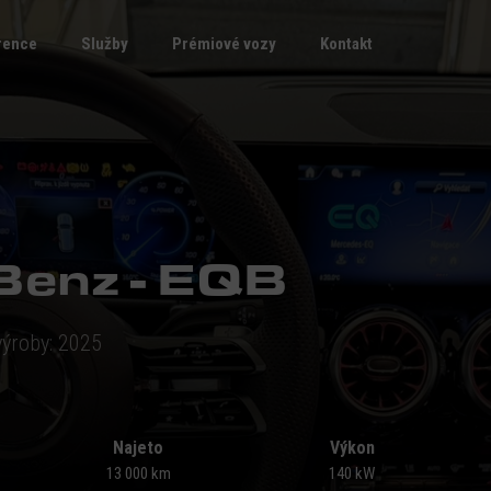
rence
Služby
Prémiové vozy
Kontakt
Benz - EQB
ýroby: 2025
Najeto
Výkon
13 000 km
140 kW