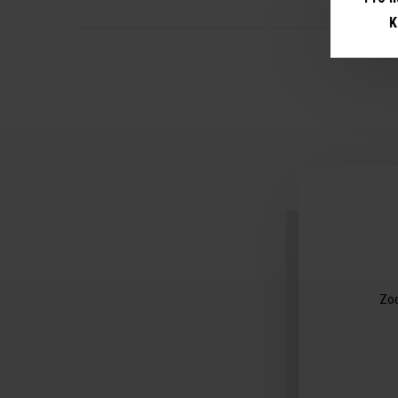
K
Zod