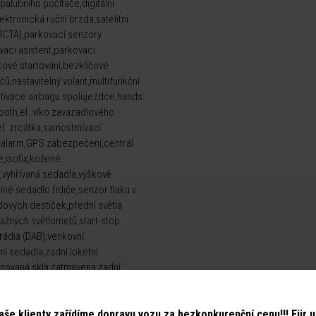
palubního počítače,digitální
lektronická ruční brzda,satelitní
(RCTA),parkovací senzory
vací asistent,parkovací
ové startování,bezklíčové
ů,nastavitelný volant,multifunkční
ktivace airbagu spolujezdce,hands
ooth,el. víko zavazadlového
,el. zrcátka,samostmívací
ér,alarm,GPS zabezpečení,centrál
e,isofix,kožené
u,vyhřívaná sedadla,výškově
lné sedadlo řidiče,senzor tlaku v
ových destiček,přední světla
tražných světlometů,start-stop
 rádia (DAB),venkovní
ní sedadla,zadní loketní
tónovaná skla,zatmavená zadní
,záruka,digitální přístrojová
aše klienty zařídíme dopravu vozu za bezkonkurenční cenu!!! Für 