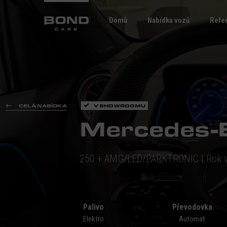
Domů
Nabídka vozů
Refe
CELÁ NABÍDKA
V SHOWROOMU
Mercedes-
250 + AMG/LED/PARKTRONIC | Rok v
Palivo
Převodovka
Elektro
Automat