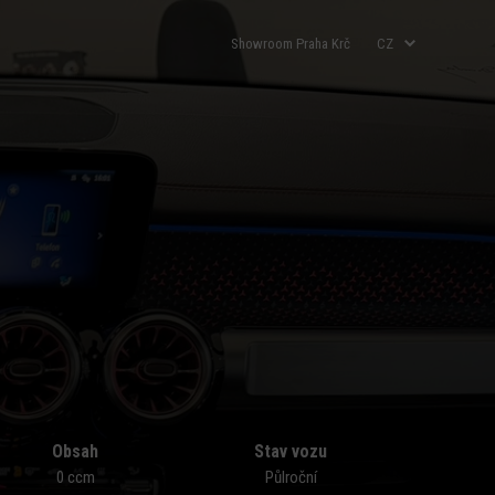
Showroom Praha Krč
Obsah
Stav vozu
0 ccm
Půlroční