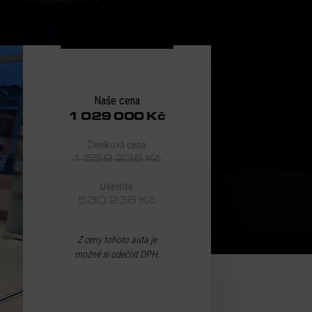
Naše cena
1 029 000 Kč
Ceníková cena
1 559 236 Kč
Ušetříte
530 236 Kč
Z ceny tohoto auta je
možné si odečíst DPH.