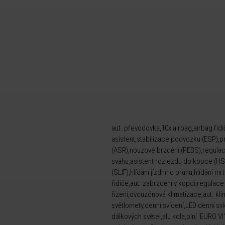
aut. převodovka,10x airbag,airbag řid
asistent,stabilizace podvozku (ESP),p
(ASR),nouzové brzdění (PEBS),regulace
svahu,asistent rozjezdu do kopce (HSA
(SLIF),hlídání jízdního pruhu,hlídání m
řidiče,aut. zabrzdění v kopci,regulac
řízení,dvouzónová klimatizace,aut. kl
světlomety,denní svícení,LED denní sv
dálkových světel,alu kola,plní 'EURO VI