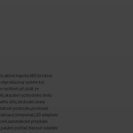
iče,aktivní kapota,ABS,brzdový
rotiprokluzový systém kol
 rychlosti při jízdě ze
),ukazatel rychlostního limitu
rtvého úhlu,sledování únavy
e tuhosti podvozku,posilovač
imatizace,tempomat,LED adaptivní
ícení,automatické přepínání
',palubní počítač,hlasové ovládání